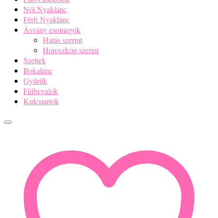
Női Nyaklánc
Férfi Nyaklánc
Ásvány csomagok
Hatás szerint
Horoszkóp szerint
Szettek
Bokalánc
Gyűrűk
Fülbevalók
Kulcstartók