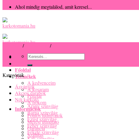
Ahol mindig megtalálod, amit keresel...
Kezdőlap
/
Női karkötő
/
Rózsaszín színvilág
Keresés
a
következőre:
Főoldal
Kategóriák
Termékek
A kedvenceim
Ásványok
A kosaram
Akciós darabok
Pénztár
Női karkötő
A fiókom
Arany színvilág
Információk
Barna színvilág
Fontos tudnivalók
Ezüst színvilág
Mérési útmutató
Fehér színvilág
Garancia
Fekete színvilág
Szállítás
Kék színvilág