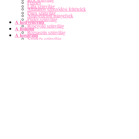
Fizetés
Lilla színvilág
Általános szerződési feltételek
Piros színvilág
Adatvédelmi irányelvek
Púder színvilág
A kedvenceim
Rosegold színvilág
A fiókom
Rózsaszín színvilág
A kosaram
Szürkés színvilág
Zöld színvilág
Vegyes színvilág
Férfi karkötő
Anya-Lánya karkötők
Nincsenek termékek a kosárban.
Horoszkópos Karkötők
Csakra karkötők
Menu
Ásvány karkötők hatás szerint
Páros karkötők
Kosár
Női Nyaklánc
Férfi Nyaklánc
Nincsenek termékek a kosárban.
Ásvány csomagok
Hatás szerint
Horoszkóp szerint
Szettek
Bokalánc