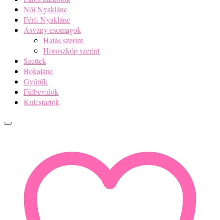
Női Nyaklánc
Férfi Nyaklánc
Ásvány csomagok
Hatás szerint
Horoszkóp szerint
Szettek
Bokalánc
Gyűrűk
Fülbevalók
Kulcstartók