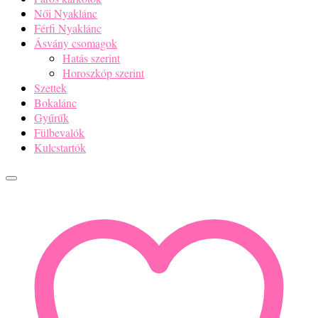
Női Nyaklánc
Férfi Nyaklánc
Ásvány csomagok
Hatás szerint
Horoszkóp szerint
Szettek
Bokalánc
Gyűrűk
Fülbevalók
Kulcstartók