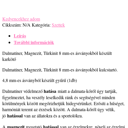
Kedvencekhez adom
Cikkszám:
N/A
Kategória:
Szettek
Leírás
További információk
Dalmatíner, Magnezit, Türkinit 8 mm-es ásványokból készült
karkötő
Dalmatíner, Magnezit, Türkinit 8 mm-es ásványokból kulcstartó.
4,8 mm-es ásványból készült gyűrű (1db)
hatása
Dalmatíner védelmező
miatt a dalmata-kőről úgy tartják,
figyelmeztet, ha veszély leselkedik ránk és segítségével minden
körülmények között megőrizhetjük hidegvérünket. Erősíti a hűséget,
harmóniát teremt az érzések között. A dalmata-kőről úgy vélik,
hatással
jó
van az állatokra és a sportolókra.
magnezit
hatással
A
nyugtató
van az érzelmekre, növeli az érzelmi