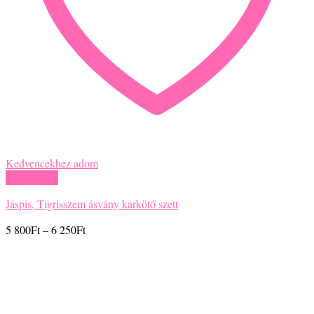
Kedvencekhez adom
Gyors nézet
Jáspis, Tigrisszem ásvány karkötő szett
Ártartomány:
5 800
Ft
–
6 250
Ft
5
800Ft
-
6
250Ft