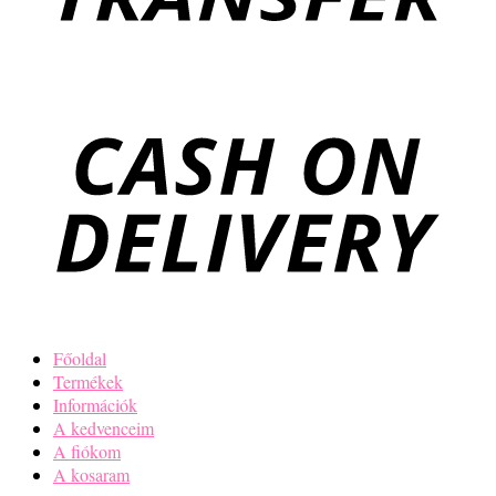
Főoldal
Termékek
Információk
A kedvenceim
A fiókom
A kosaram