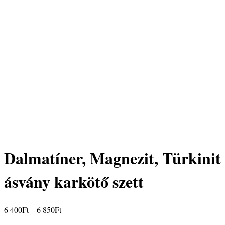
Dalmatíner, Magnezit, Türkinit
ásvány karkötő szett
Ártartomány:
6 400
Ft
–
6 850
Ft
6