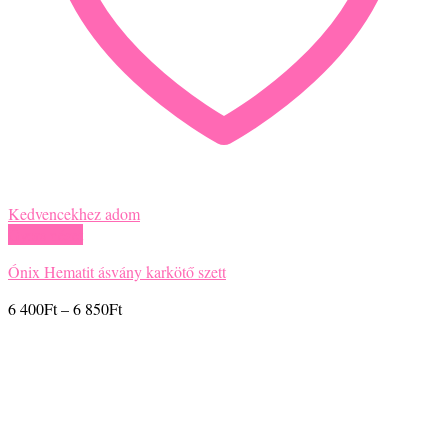
Kedvencekhez adom
Gyors nézet
Ónix Hematit ásvány karkötő szett
Ártartomány:
6 400
Ft
–
6 850
Ft
6
400Ft
-
6
850Ft