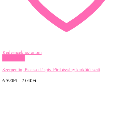
Kedvencekhez adom
Gyors nézet
Szerpentin, Picasso Jáspis, Pirit ásvány karkötő szett
Ártartomány:
6 590
Ft
–
7 040
Ft
6
590Ft
-
7
040Ft