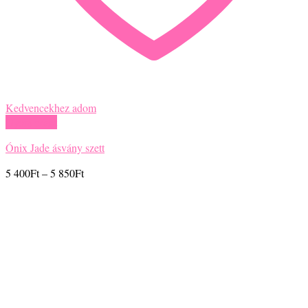
Kedvencekhez adom
Gyors nézet
Ónix Jade ásvány szett
Ártartomány:
5 400
Ft
–
5 850
Ft
5
400Ft
-
5
850Ft