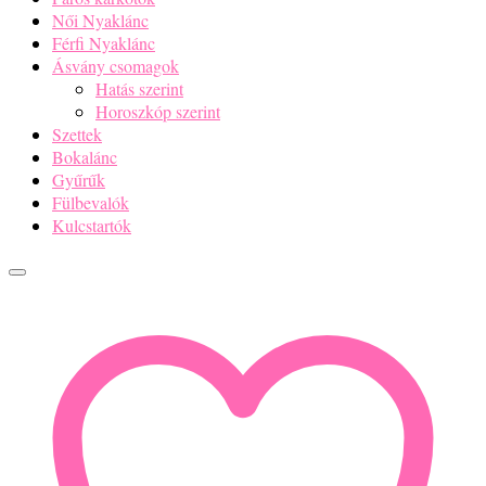
Női Nyaklánc
Férfi Nyaklánc
Ásvány csomagok
Hatás szerint
Horoszkóp szerint
Szettek
Bokalánc
Gyűrűk
Fülbevalók
Kulcstartók