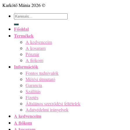
Karkötő Mánia 2026 ©
Keresés
a
következőre:
Főoldal
Termékek
A kedvenceim
A kosaram
Pénztár
A fiókom
Információk
Fontos tudnivalók
Mérési útmutató
Garancia
Szállítás
Fizetés
Általános szerződési feltételek
Adatvédelmi irányelvek
A kedvenceim
A fiókom
A kosaram