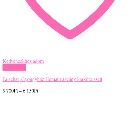
Kedvencekhez adom
Gyors nézet
Fa achát, Gyöngyház Hematit ásvány karkötő szett
Ártartomány:
5 700
Ft
–
6 150
Ft
5
700Ft
-
6
150Ft