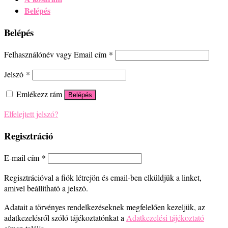
Belépés
Belépés
Felhasználónév vagy Email cím
*
Jelszó
*
Emlékezz rám
Belépés
Elfelejtett jelszó?
Regisztráció
E-mail cím
*
Regisztrációval a fiók létrejön és email-ben elküldjük a linket,
amivel beállítható a jelszó.
Adatait a törvényes rendelkezéseknek megfelelően kezeljük, az
adatkezelésről szóló tájékoztatónkat a
Adatkezelési tájékoztató