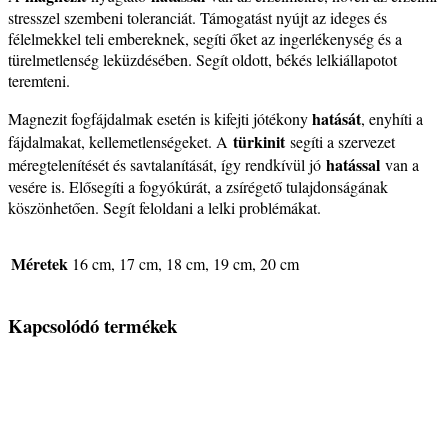
stresszel szembeni toleranciát. Támogatást nyújt az ideges és
félelmekkel teli embereknek, segíti őket az ingerlékenység és a
türelmetlenség leküzdésében. Segít oldott, békés lelkiállapotot
teremteni.
hatását
Magnezit fogfájdalmak esetén is kifejti jótékony
, enyhíti a
türkinit
fájdalmakat, kellemetlenségeket. A
segíti a szervezet
hatással
méregtelenítését és savtalanítását, így rendkívül jó
van a
vesére is. Elősegíti a fogyókúrát, a zsírégető tulajdonságának
köszönhetően. Segít feloldani a lelki problémákat.
Méretek
16 cm, 17 cm, 18 cm, 19 cm, 20 cm
Kapcsolódó termékek