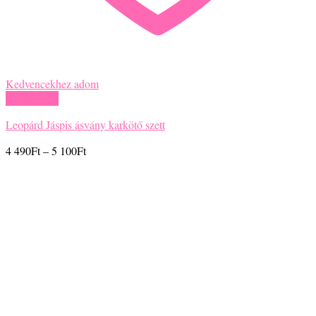
Kedvencekhez adom
Gyors nézet
Leopárd Jáspis ásvány karkötő szett
Ártartomány:
4 490
Ft
–
5 100
Ft
4
490Ft
-
5
100Ft