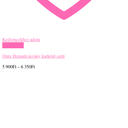
Kedvencekhez adom
Gyors nézet
Ónix Hematit ásvány karkötő szett
Ártartomány:
5 900
Ft
–
6 350
Ft
5
900Ft
-
6
350Ft