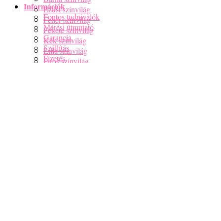
Fizetés
Lilla színvilág
Általános szerződési feltételek
Piros színvilág
Adatvédelmi irányelvek
Púder színvilág
A kedvenceim
Rosegold színvilág
A fiókom
Rózsaszín színvilág
A kosaram
Szürkés színvilág
Zöld színvilág
Vegyes színvilág
Férfi karkötő
Anya-Lánya karkötők
Nincsenek termékek a kosárban.
Horoszkópos Karkötők
Csakra karkötők
Menu
Ásvány karkötők hatás szerint
Páros karkötők
Kosár
Női Nyaklánc
Férfi Nyaklánc
Nincsenek termékek a kosárban.
Ásvány csomagok
Hatás szerint
Horoszkóp szerint
Szettek
Bokalánc