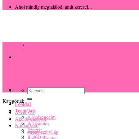
Ahol mindig megtalálod, amit keresel...
Kezdőlap
/
Szettek
Keresés
a
következőre:
Főoldal
Kategóriák
Termékek
A kedvenceim
Ásványok
A kosaram
Akciós darabok
Pénztár
Női karkötő
A fiókom
Arany színvilág
Információk
Barna színvilág
Fontos tudnivalók
Ezüst színvilág
Mérési útmutató
Fehér színvilág
Garancia
Fekete színvilág
Szállítás
Kék színvilág