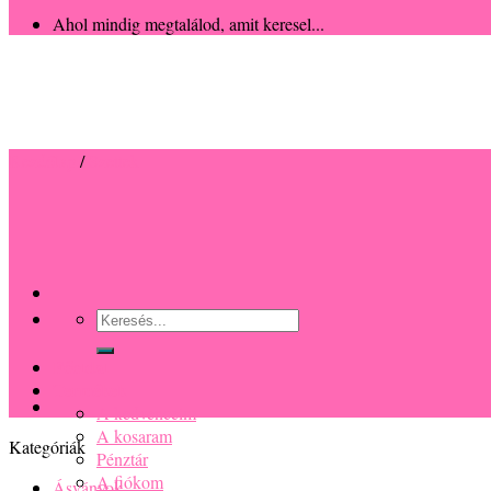
Ahol mindig megtalálod, amit keresel...
Kezdőlap
/
Szettek
Keresés
a
következőre:
Főoldal
Termékek
A kedvenceim
A kosaram
Kategóriák
Pénztár
A fiókom
Ásványok