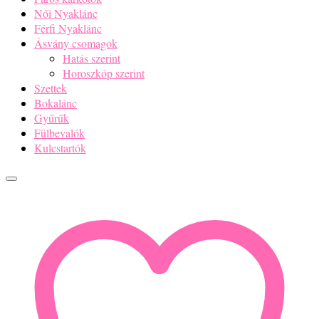
Női Nyaklánc
Férfi Nyaklánc
Ásvány csomagok
Hatás szerint
Horoszkóp szerint
Szettek
Bokalánc
Gyűrűk
Fülbevalók
Kulcstartók