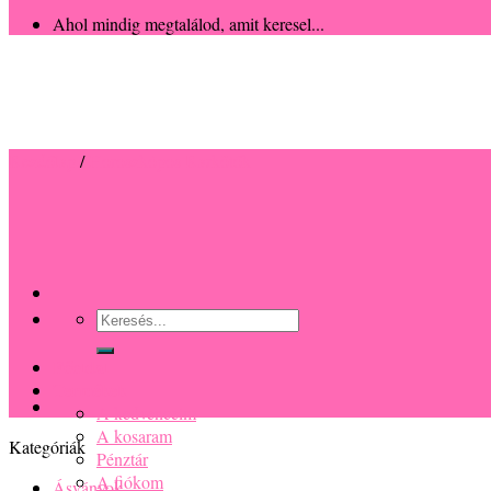
Ahol mindig megtalálod, amit keresel...
Kezdőlap
/
Horoszkópos Karkötők
Keresés
a
következőre:
Főoldal
Termékek
A kedvenceim
A kosaram
Kategóriák
Pénztár
A fiókom
Ásványok