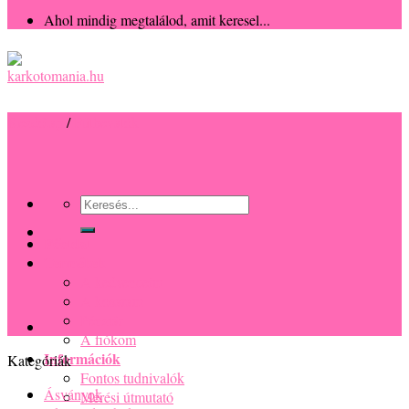
Ahol mindig megtalálod, amit keresel...
Kezdőlap
/
Fülbevalók
Keresés
a
következőre:
Főoldal
Termékek
A kedvenceim
A kosaram
Pénztár
A fiókom
Információk
Kategóriák
Fontos tudnivalók
Ásványok
Mérési útmutató