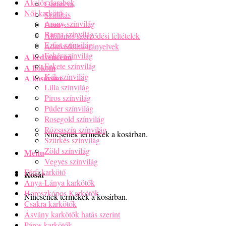
Akciós darabok
Garancia
Női karkötő
Szállítás
Arany színvilág
Fizetés
Barna színvilág
Általános szerződési feltételek
Ezüst színvilág
Adatvédelmi irányelvek
Fehér színvilág
A kedvenceim
Fekete színvilág
A fiókom
Kék színvilág
A kosaram
Lilla színvilág
Piros színvilág
Púder színvilág
Rosegold színvilág
Rózsaszín színvilág
Nincsenek termékek a kosárban.
Szürkés színvilág
Zöld színvilág
Menu
Vegyes színvilág
Férfi karkötő
Kosár
Anya-Lánya karkötők
Horoszkópos Karkötők
Nincsenek termékek a kosárban.
Csakra karkötők
Ásvány karkötők hatás szerint
Páros karkötők