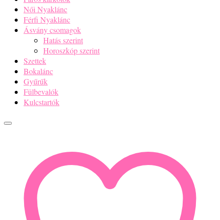
Női Nyaklánc
Férfi Nyaklánc
Ásvány csomagok
Hatás szerint
Horoszkóp szerint
Szettek
Bokalánc
Gyűrűk
Fülbevalók
Kulcstartók