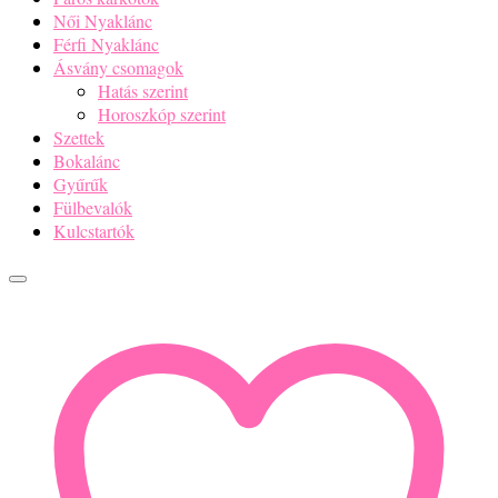
Női Nyaklánc
Férfi Nyaklánc
Ásvány csomagok
Hatás szerint
Horoszkóp szerint
Szettek
Bokalánc
Gyűrűk
Fülbevalók
Kulcstartók