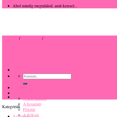
Ahol mindig megtalálod, amit keresel...
Kezdőlap
/
Női karkötő
/
Fehér színvilág
Keresés
a
következőre:
Főoldal
Termékek
A kedvenceim
A kosaram
Kategóriák
Pénztár
A fiókom
Ásványok