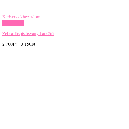
Kedvencekhez adom
Gyors nézet
Zebra Jáspis ásvány karkötő
Ártartomány:
2 700
Ft
–
3 150
Ft
2
700Ft
-
3
150Ft