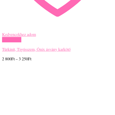
Kedvencekhez adom
Gyors nézet
Türkinit, Tigrisszem, Ónix ásvány karkötő
Ártartomány:
2 800
Ft
–
3 250
Ft
2
800Ft
-
3
250Ft