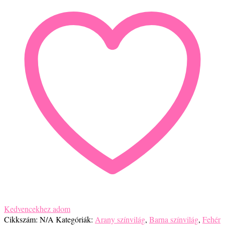
ásvány
karkötő
mennyiség
Kedvencekhez adom
Cikkszám:
N/A
Kategóriák:
Arany színvilág
,
Barna színvilág
,
Fehér