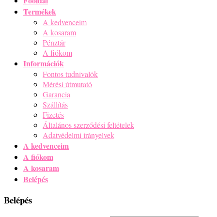
Főoldal
Termékek
A kedvenceim
A kosaram
Pénztár
A fiókom
Információk
Fontos tudnivalók
Mérési útmutató
Garancia
Szállítás
Fizetés
Általános szerződési feltételek
Adatvédelmi irányelvek
A kedvenceim
A fiókom
A kosaram
Belépés
Belépés