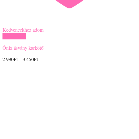
Kedvencekhez adom
Gyors nézet
Ónix ásvány karkötő
Ártartomány:
2 990
Ft
–
3 450
Ft
2
990Ft
-
3
450Ft