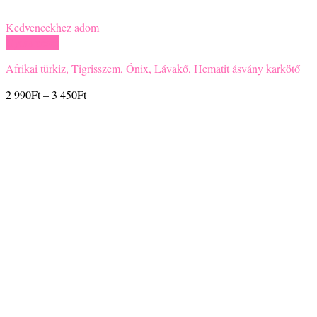
Kedvencekhez adom
Gyors nézet
Afrikai türkiz, Tigrisszem, Ónix, Lávakő, Hematit ásvány karkötő
Ártartomány:
2 990
Ft
–
3 450
Ft
2
990Ft
-
3
450Ft