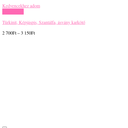
Kedvencekhez adom
Gyors nézet
Türkinit, Képjáspis, Szantálfa, ásvány karkötő
Ártartomány:
2 700
Ft
–
3 150
Ft
2
700Ft
-
3
150Ft