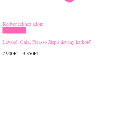
Kedvencekhez adom
Gyors nézet
Lávakő, Ónix, Picasso Jáspis ásvány karkötő
Ártartomány:
2 900
Ft
–
3 350
Ft
2
900Ft
-
3
350Ft