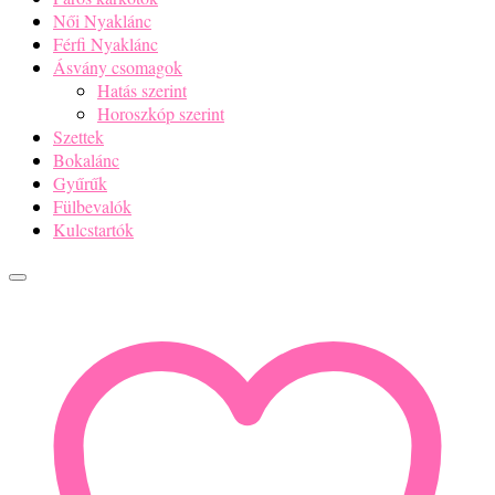
Női Nyaklánc
Férfi Nyaklánc
Ásvány csomagok
Hatás szerint
Horoszkóp szerint
Szettek
Bokalánc
Gyűrűk
Fülbevalók
Kulcstartók