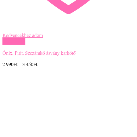
Kedvencekhez adom
Gyors nézet
Ónix, Pirit, Szezámkő ásvány karkötő
Ártartomány:
2 990
Ft
–
3 450
Ft
2
990Ft
-
3
450Ft