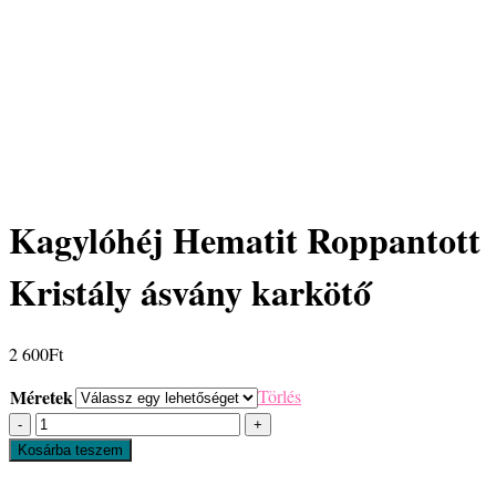
Kagylóhéj Hematit Roppantott
Kristály ásvány karkötő
2 600
Ft
Méretek
Törlés
Kagylóhéj
Hematit
Kosárba teszem
Roppantott
Kristály