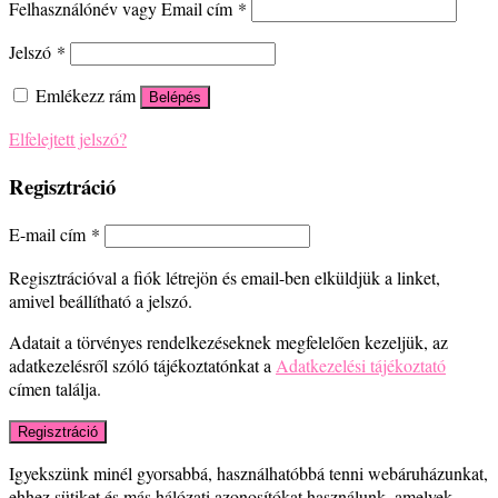
Felhasználónév vagy Email cím
*
Jelszó
*
Emlékezz rám
Belépés
Elfelejtett jelszó?
Regisztráció
E-mail cím
*
Regisztrációval a fiók létrejön és email-ben elküldjük a linket,
amivel beállítható a jelszó.
Adatait a törvényes rendelkezéseknek megfelelően kezeljük, az
adatkezelésről szóló tájékoztatónkat a
Adatkezelési tájékoztató
címen találja.
Regisztráció
Igyekszünk minél gyorsabbá, használhatóbbá tenni webáruházunkat,
ehhez sütiket és más hálózati azonosítókat használunk, amelyek