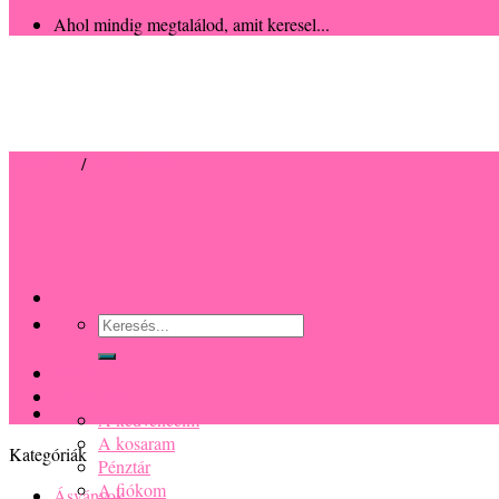
Ahol mindig megtalálod, amit keresel...
Kezdőlap
/
Férfi karkötő
Keresés
a
következőre:
Főoldal
Termékek
A kedvenceim
A kosaram
Kategóriák
Pénztár
A fiókom
Ásványok