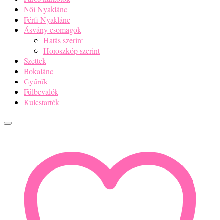
Női Nyaklánc
Férfi Nyaklánc
Ásvány csomagok
Hatás szerint
Horoszkóp szerint
Szettek
Bokalánc
Gyűrűk
Fülbevalók
Kulcstartók