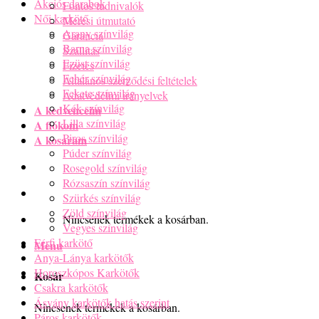
Akciós darabok
Fontos tudnivalók
Női karkötő
Mérési útmutató
Arany színvilág
Garancia
Barna színvilág
Szállítás
Ezüst színvilág
Fizetés
Fehér színvilág
Általános szerződési feltételek
Fekete színvilág
Adatvédelmi irányelvek
Kék színvilág
A kedvenceim
Lilla színvilág
A fiókom
Piros színvilág
A kosaram
Púder színvilág
Rosegold színvilág
Rózsaszín színvilág
Szürkés színvilág
Zöld színvilág
Nincsenek termékek a kosárban.
Vegyes színvilág
Férfi karkötő
Menu
Anya-Lánya karkötők
Horoszkópos Karkötők
Kosár
Csakra karkötők
Ásvány karkötők hatás szerint
Nincsenek termékek a kosárban.
Páros karkötők