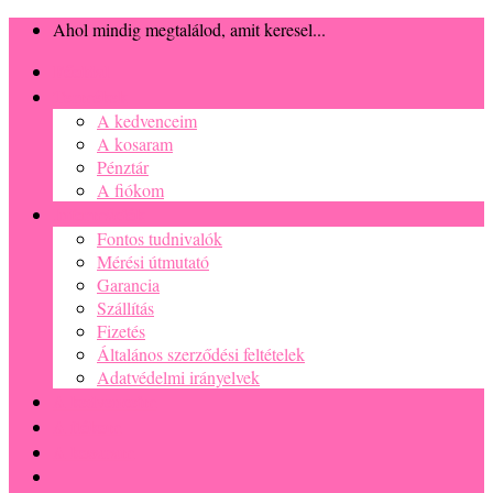
Skip
Ahol mindig megtalálod, amit keresel...
to
Főoldal
content
Termékek
A kedvenceim
A kosaram
Pénztár
A fiókom
Információk
Fontos tudnivalók
Mérési útmutató
Garancia
Szállítás
Fizetés
Általános szerződési feltételek
Adatvédelmi irányelvek
A kedvenceim
A fiókom
A kosaram