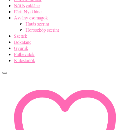
Női Nyaklánc
Férfi Nyaklánc
Ásvány csomagok
Hatás szerint
Horoszkóp szerint
Szettek
Bokalánc
Gyűrűk
Fülbevalók
Kulcstartók