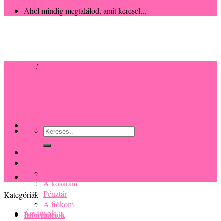
Ahol mindig megtalálod, amit keresel...
Kezdőlap
/
Kulcstartók
Keresés
a
következőre:
Főoldal
Termékek
A kedvenceim
A kosaram
Pénztár
Kategóriák
A fiókom
Ásványok
Információk