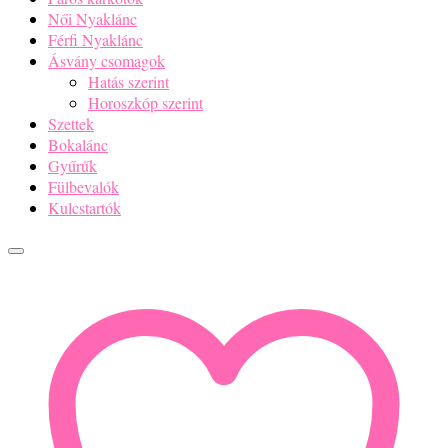
Női Nyaklánc
Férfi Nyaklánc
Ásvány csomagok
Hatás szerint
Horoszkóp szerint
Szettek
Bokalánc
Gyűrűk
Fülbevalók
Kulcstartók