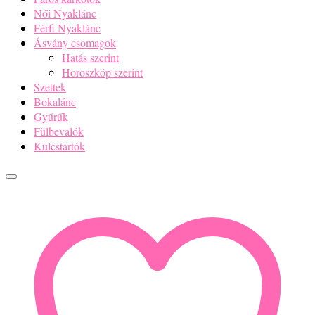
Női Nyaklánc
Férfi Nyaklánc
Ásvány csomagok
Hatás szerint
Horoszkóp szerint
Szettek
Bokalánc
Gyűrűk
Fülbevalók
Kulcstartók