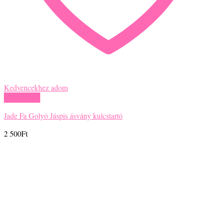
Kedvencekhez adom
Gyors nézet
Jade Fa Golyó Jáspis ásvány kulcstartó
2 500
Ft