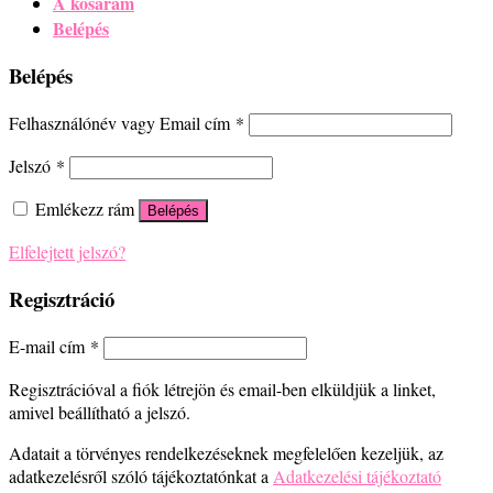
A kosaram
Belépés
Belépés
Felhasználónév vagy Email cím
*
Jelszó
*
Emlékezz rám
Belépés
Elfelejtett jelszó?
Regisztráció
E-mail cím
*
Regisztrációval a fiók létrejön és email-ben elküldjük a linket,
amivel beállítható a jelszó.
Adatait a törvényes rendelkezéseknek megfelelően kezeljük, az
adatkezelésről szóló tájékoztatónkat a
Adatkezelési tájékoztató