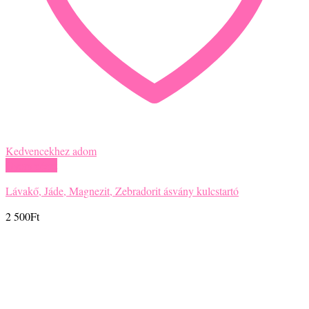
Kedvencekhez adom
Gyors nézet
Lávakő, Jáde, Magnezit, Zebradorit ásvány kulcstartó
2 500
Ft