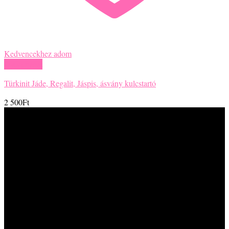
Kedvencekhez adom
Gyors nézet
Türkinit Jáde, Regalit, Jáspis, ásvány kulcstartó
2 500
Ft
Te milyenre gondoltál?
Itt leírhatod nekünk, milyenre gondoltál. Ha van hasonló darab,
bemásolhatod ide a nevét, de bármilyen más kérésed, kérdéssed,
észrevételed van, bátran írd meg! Köszönjük a bizalmad – viseld az
ékszereinket örömmel és egészséggel!