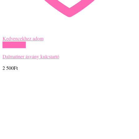
Kedvencekhez adom
Gyors nézet
Dalmatiner ásvány kulcstartó
2 500
Ft