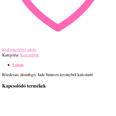
Kedvencekhez adom
Kategória:
Kulcstartók
Leírás
Rózskvarc álomfogó, Jáde 8mm-es ásványból kulcstartó
Kapcsolódó termékek