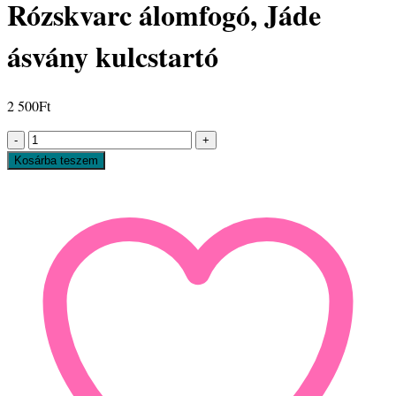
Rózskvarc álomfogó, Jáde
ásvány kulcstartó
2 500
Ft
Rózskvarc
álomfogó,
Kosárba teszem
Jáde
ásvány
kulcstartó
mennyiség