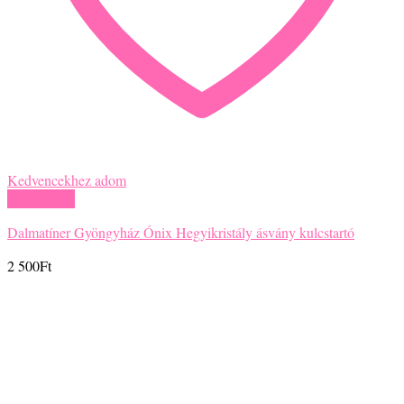
Kedvencekhez adom
Gyors nézet
Dalmatíner Gyöngyház Ónix Hegyikristály ásvány kulcstartó
2 500
Ft