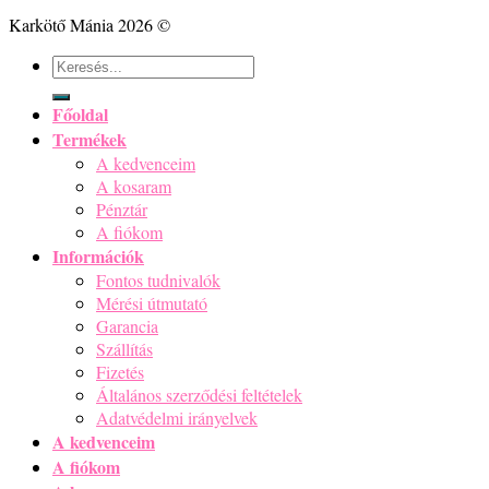
Karkötő Mánia 2026 ©
Keresés
a
következőre:
Főoldal
Termékek
A kedvenceim
A kosaram
Pénztár
A fiókom
Információk
Fontos tudnivalók
Mérési útmutató
Garancia
Szállítás
Fizetés
Általános szerződési feltételek
Adatvédelmi irányelvek
A kedvenceim
A fiókom