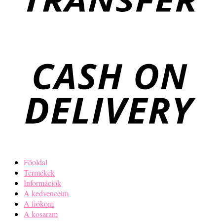
Főoldal
Termékek
Információk
A kedvenceim
A fiókom
A kosaram