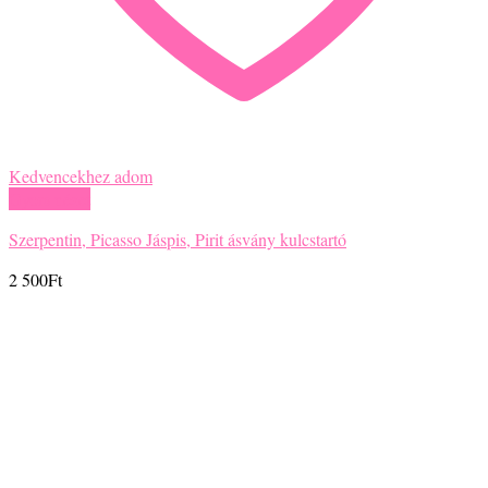
Kedvencekhez adom
Gyors nézet
Szerpentin, Picasso Jáspis, Pirit ásvány kulcstartó
2 500
Ft