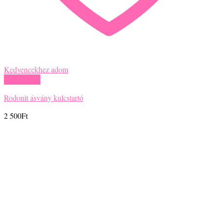
Kedvencekhez adom
Gyors nézet
Rodonit ásvány kulcstartó
2 500
Ft