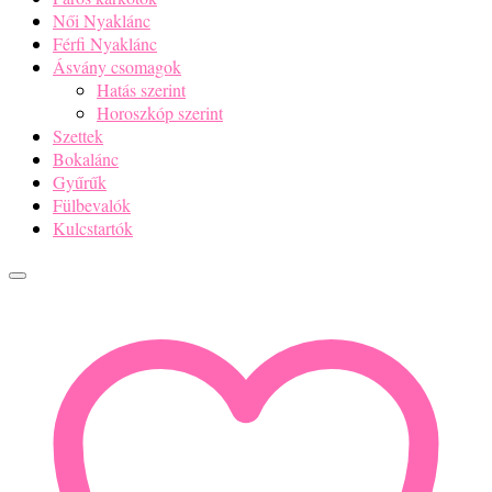
Női Nyaklánc
Férfi Nyaklánc
Ásvány csomagok
Hatás szerint
Horoszkóp szerint
Szettek
Bokalánc
Gyűrűk
Fülbevalók
Kulcstartók