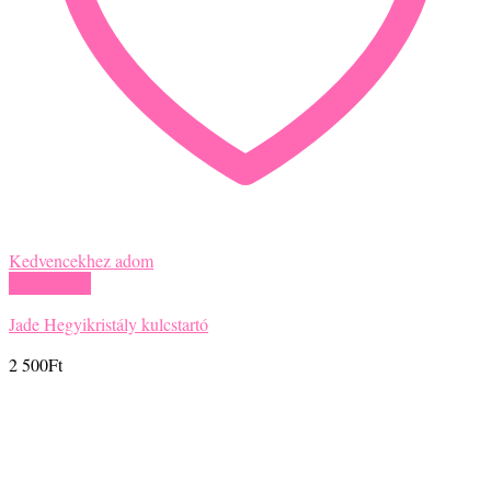
Kedvencekhez adom
Gyors nézet
Jade Hegyikristály kulcstartó
2 500
Ft