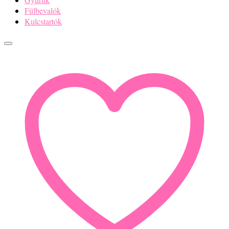
Fülbevalók
Kulcstartók