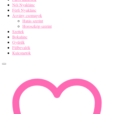
Női Nyaklánc
Férfi Nyaklánc
Ásvány csomagok
Hatás szerint
Horoszkóp szerint
Szettek
Bokalánc
Gyűrűk
Fülbevalók
Kulcstartók