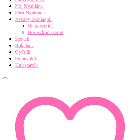
Női Nyaklánc
Férfi Nyaklánc
Ásvány csomagok
Hatás szerint
Horoszkóp szerint
Szettek
Bokalánc
Gyűrűk
Fülbevalók
Kulcstartók