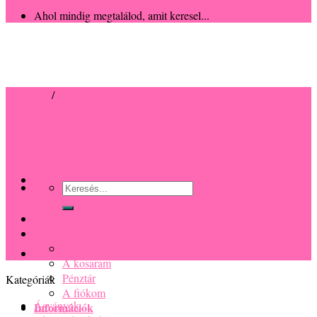
Ahol mindig megtalálod, amit keresel...
Kezdőlap
/
Kulcstartók
Keresés
a
következőre:
Főoldal
Termékek
A kedvenceim
A kosaram
Pénztár
A fiókom
Információk
Kategóriák
Fontos tudnivalók
Ásványok
Mérési útmutató