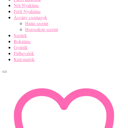
Női Nyaklánc
Férfi Nyaklánc
Ásvány csomagok
Hatás szerint
Horoszkóp szerint
Szettek
Bokalánc
Gyűrűk
Fülbevalók
Kulcstartók