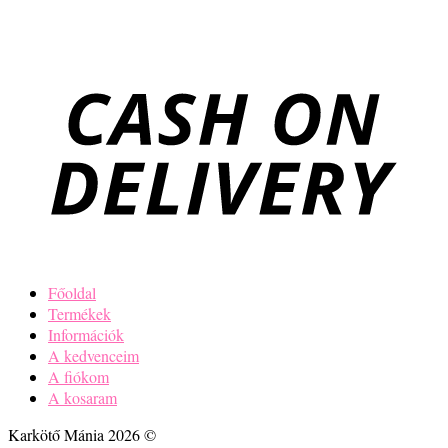
Főoldal
Termékek
Információk
A kedvenceim
A fiókom
A kosaram
Karkötő Mánia 2026 ©