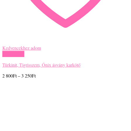
Kedvencekhez adom
Gyors nézet
Türkinit, Tigrisszem, Ónix ásvány karkötő
Ártartomány:
2 800
Ft
–
3 250
Ft
2
800Ft
-
3
250Ft