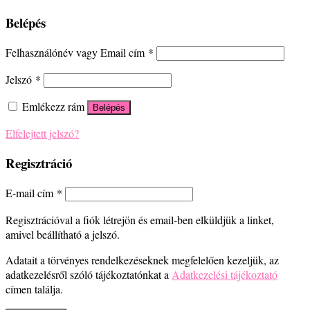
Belépés
Felhasználónév vagy Email cím
*
Jelszó
*
Emlékezz rám
Belépés
Elfelejtett jelszó?
Regisztráció
E-mail cím
*
Regisztrációval a fiók létrejön és email-ben elküldjük a linket,
amivel beállítható a jelszó.
Adatait a törvényes rendelkezéseknek megfelelően kezeljük, az
adatkezelésről szóló tájékoztatónkat a
Adatkezelési tájékoztató
címen találja.