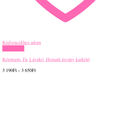
Kedvencekhez adom
Gyors nézet
Képjáspis, Fa, Lávakő, Hematit ásvány karkötő
Ártartomány:
3 190
Ft
–
3 650
Ft
3
190Ft
-
3
650Ft