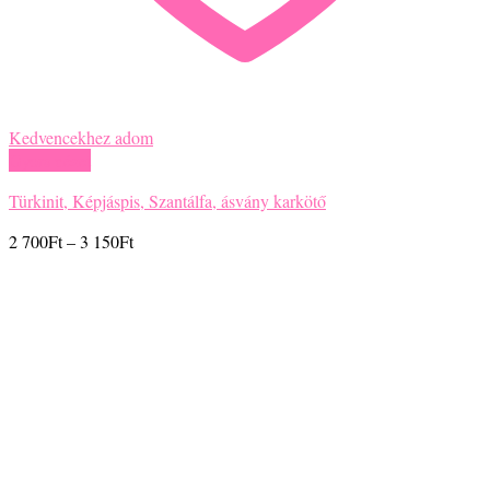
Kedvencekhez adom
Gyors nézet
Türkinit, Képjáspis, Szantálfa, ásvány karkötő
Ártartomány:
2 700
Ft
–
3 150
Ft
2
700Ft
-
3
150Ft