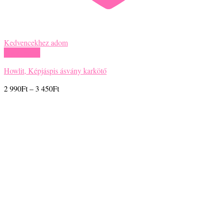
Kedvencekhez adom
Gyors nézet
Howlit, Képjáspis ásvány karkötő
Ártartomány:
2 990
Ft
–
3 450
Ft
2
990Ft
-
3
450Ft