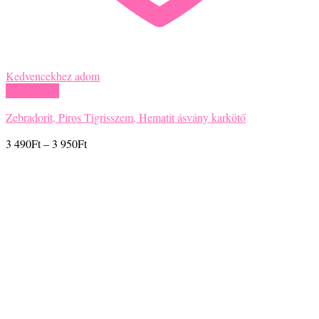
Kedvencekhez adom
Gyors nézet
Zebradorit, Piros Tigrisszem, Hematit ásvány karkötő
Ártartomány:
3 490
Ft
–
3 950
Ft
3
490Ft
-
3
950Ft