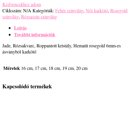
Kedvencekhez adom
Cikkszám:
N/A
Kategóriák:
Fehér színvilág
,
Női karkötő
,
Rosegold
színvilág
,
Rózsaszín színvilág
Leírás
További információk
Jade, Rózsakvarc, Roppantott kristály, Hematit rosegold 6mm-es
ásványból karkötő
Méretek
16 cm, 17 cm, 18 cm, 19 cm, 20 cm
Kapcsolódó termékek