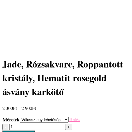
Jade, Rózsakvarc, Roppantott
kristály, Hematit rosegold
ásvány karkötő
Ártartomány:
2 300
Ft
–
2 900
Ft
2
Méretek
Törlés
300Ft
Jade,
-