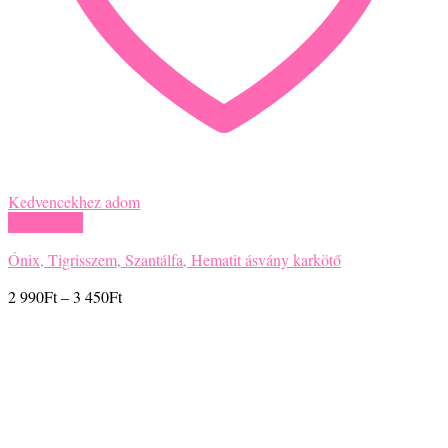
Kedvencekhez adom
Gyors nézet
Ónix, Tigrisszem, Szantálfa, Hematit ásvány karkötő
Ártartomány:
2 990
Ft
–
3 450
Ft
2
990Ft
-
3
450Ft