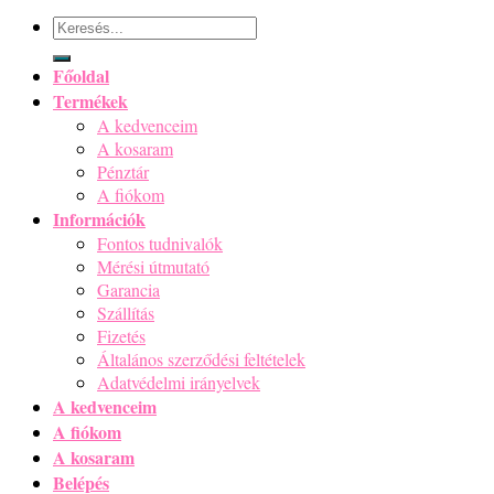
Keresés
a
következőre:
Főoldal
Termékek
A kedvenceim
A kosaram
Pénztár
A fiókom
Információk
Fontos tudnivalók
Mérési útmutató
Garancia
Szállítás
Fizetés
Általános szerződési feltételek
Adatvédelmi irányelvek
A kedvenceim
A fiókom
A kosaram
Belépés