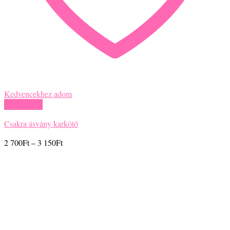
Kedvencekhez adom
Gyors nézet
Csakra ásvány karkötő
Ártartomány:
2 700
Ft
–
3 150
Ft
2
700Ft
-
3
150Ft