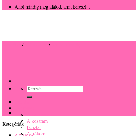
Ahol mindig megtalálod, amit keresel...
Kezdőlap
/
Női karkötő
/
Fehér színvilág
Keresés
a
következőre:
Főoldal
Termékek
A kedvenceim
A kosaram
Kategóriák
Pénztár
A fiókom
Ásványok