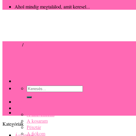
Ahol mindig megtalálod, amit keresel...
Kezdőlap
/
Kulcstartók
Keresés
a
következőre:
Főoldal
Termékek
A kedvenceim
A kosaram
Kategóriák
Pénztár
A fiókom
Ásványok