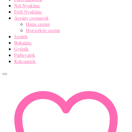
Női Nyaklánc
Férfi Nyaklánc
Ásvány csomagok
Hatás szerint
Horoszkóp szerint
Szettek
Bokalánc
Gyűrűk
Fülbevalók
Kulcstartók