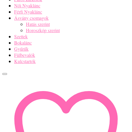
Női Nyaklánc
Férfi Nyaklánc
Ásvány csomagok
Hatás szerint
Horoszkóp szerint
Szettek
Bokalánc
Gyűrűk
Fülbevalók
Kulcstartók