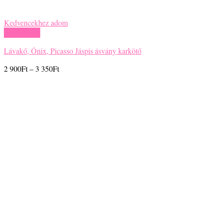
Kedvencekhez adom
Gyors nézet
Lávakő, Ónix, Picasso Jáspis ásvány karkötő
Ártartomány:
2 900
Ft
–
3 350
Ft
2
900Ft
-
3
350Ft