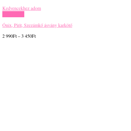
Kedvencekhez adom
Gyors nézet
Ónix, Pirit, Szezámkő ásvány karkötő
Ártartomány:
2 990
Ft
–
3 450
Ft
2
990Ft
-
3
450Ft