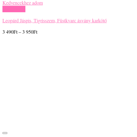
Kedvencekhez adom
Gyors nézet
Leopárd Jáspis, Tigrisszem, Füstkvarc ásvány karkötő
Ártartomány:
3 490
Ft
–
3 950
Ft
3
490Ft
-
3
950Ft