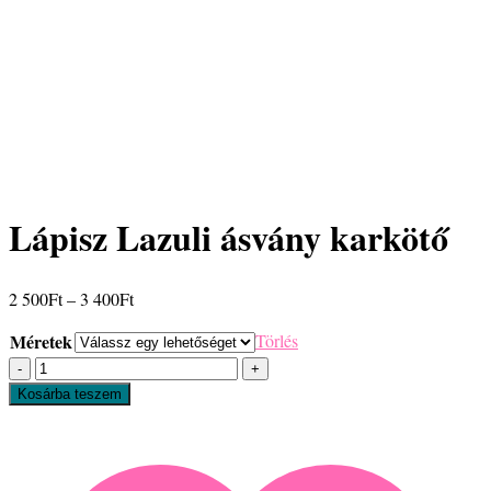
Lápisz Lazuli ásvány karkötő
Ártartomány:
2 500
Ft
–
3 400
Ft
2
Méretek
Törlés
500Ft
Lápisz
-
Lazuli
3
Kosárba teszem
ásvány
400Ft
karkötő
mennyiség