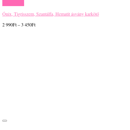
Gyors nézet
Ónix, Tigrisszem, Szantálfa, Hematit ásvány karkötő
Ártartomány:
2 990
Ft
–
3 450
Ft
2
990Ft
-
3
450Ft