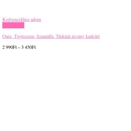
Kedvencekhez adom
Gyors nézet
Ónix, Tigrisszem, Szantálfa, Türkinit ásvány karkötő
Ártartomány:
2 990
Ft
–
3 450
Ft
2
990Ft
-
3
450Ft