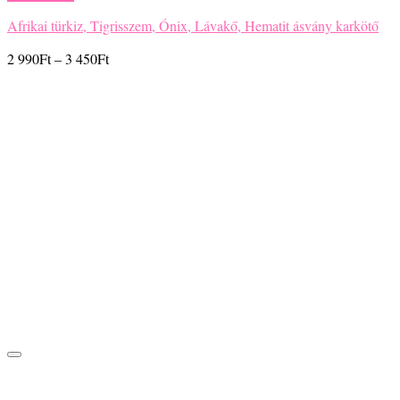
Afrikai türkiz, Tigrisszem, Ónix, Lávakő, Hematit ásvány karkötő
Ártartomány:
2 990
Ft
–
3 450
Ft
2
990Ft
-
3
450Ft