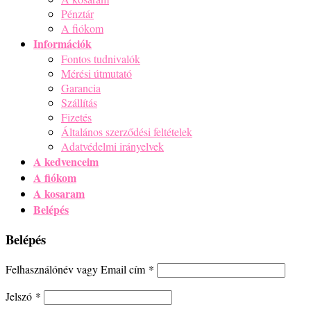
Pénztár
A fiókom
Információk
Fontos tudnivalók
Mérési útmutató
Garancia
Szállítás
Fizetés
Általános szerződési feltételek
Adatvédelmi irányelvek
A kedvenceim
A fiókom
A kosaram
Belépés
Belépés
Felhasználónév vagy Email cím
*
Jelszó
*