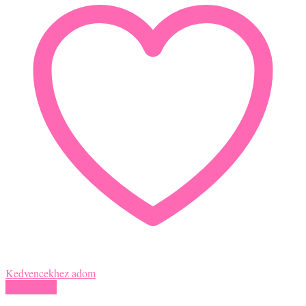
Kedvencekhez adom
Gyors nézet