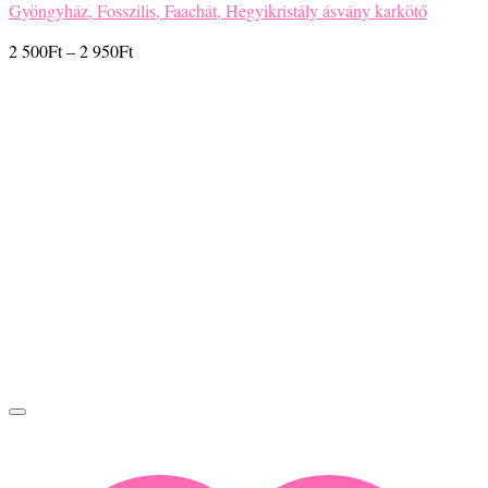
Gyöngyház, Fosszilis, Faachát, Hegyikristály ásvány karkötő
Ártartomány:
2 500
Ft
–
2 950
Ft
2
500Ft
-
2
950Ft