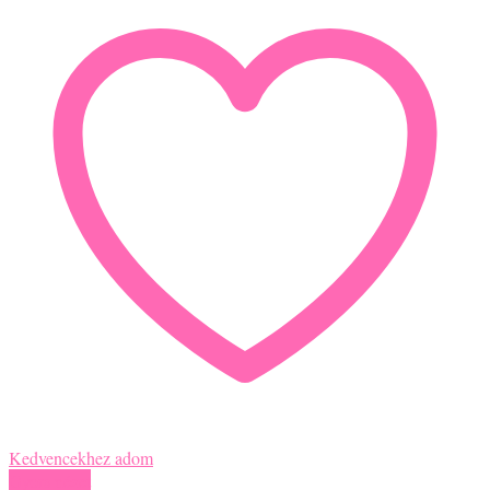
Kedvencekhez adom
Gyors nézet