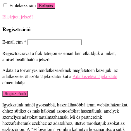
Emlékezz rám
Belépés
Elfelejtett jelszó?
Regisztráció
E-mail cím
*
Regisztrációval a fiók létrejön és email-ben elküldjük a linket,
amivel beállítható a jelszó.
Adatait a törvényes rendelkezéseknek megfelelően kezeljük, az
adatkezelésről szóló tájékoztatónkat a
Adatkezelési tájékoztató
címen találja.
Regisztráció
Igyekszünk minél gyorsabbá, használhatóbbá tenni webáruházunkat,
ehhez sütiket és más hálózati azonosítókat használunk, amelyek
személyes adatokat tartalmazhatnak. Mi és partnereink
hozzáférhetünk ezekhez az adatokhoz, illetve tárolhatjuk azokat az
eszközödön. A "Elfogadom" gombra kattintva hozzájárulsz a sütik