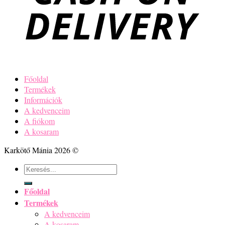
Főoldal
Termékek
Információk
A kedvenceim
A fiókom
A kosaram
Karkötő Mánia 2026 ©
Keresés
a
következőre:
Főoldal
Termékek
A kedvenceim
A kosaram