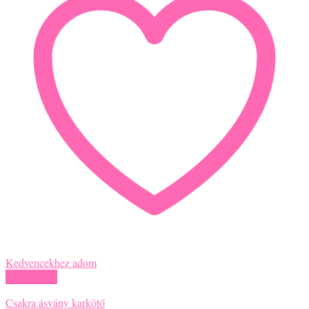
Kedvencekhez adom
Gyors nézet
Csakra ásvány karkötő