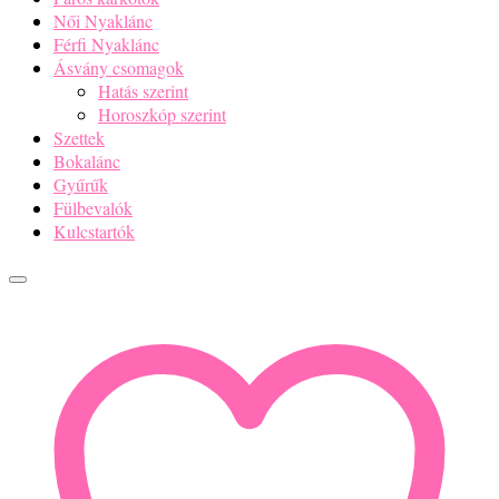
Női Nyaklánc
Férfi Nyaklánc
Ásvány csomagok
Hatás szerint
Horoszkóp szerint
Szettek
Bokalánc
Gyűrűk
Fülbevalók
Kulcstartók