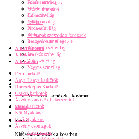
Fehér színvilág
Fontos tudnivalók
Fekete színvilág
Mérési útmutató
Kék színvilág
Garancia
Lilla színvilág
Szállítás
Piros színvilág
Fizetés
Púder színvilág
Általános szerződési feltételek
Rosegold színvilág
Adatvédelmi irányelvek
Rózsaszín színvilág
A kedvenceim
Szürkés színvilág
A fiókom
Zöld színvilág
A kosaram
Vegyes színvilág
Férfi karkötő
Anya-Lánya karkötők
Horoszkópos Karkötők
Csakra karkötők
Nincsenek termékek a kosárban.
Ásvány karkötők hatás szerint
Páros karkötők
Menu
Női Nyaklánc
Férfi Nyaklánc
Kosár
Ásvány csomagok
Hatás szerint
Nincsenek termékek a kosárban.
Horoszkóp szerint