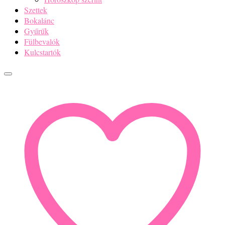
Szettek
Bokalánc
Gyűrűk
Fülbevalók
Kulcstartók