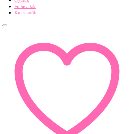
Fülbevalók
Kulcstartók