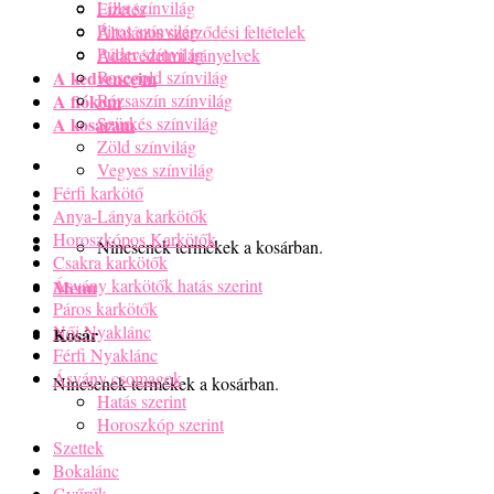
Lilla színvilág
Fizetés
Piros színvilág
Általános szerződési feltételek
Púder színvilág
Adatvédelmi irányelvek
A kedvenceim
Rosegold színvilág
A fiókom
Rózsaszín színvilág
A kosaram
Szürkés színvilág
Zöld színvilág
Vegyes színvilág
Férfi karkötő
Anya-Lánya karkötők
Horoszkópos Karkötők
Nincsenek termékek a kosárban.
Csakra karkötők
Ásvány karkötők hatás szerint
Menu
Páros karkötők
Női Nyaklánc
Kosár
Férfi Nyaklánc
Ásvány csomagok
Nincsenek termékek a kosárban.
Hatás szerint
Horoszkóp szerint
Szettek
Bokalánc
Gyűrűk